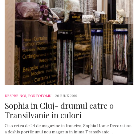
DESPRE NOI
,
PORTOFOLIU
-
26 JUNE 2019
Sophia in Cluj- drumul catre o
Transilvanie in culori
Cu o retea de 24 de magazine in franciza, Sophia Home Decoration
a deshis portile unui nou magazin in inima Transilvanie…