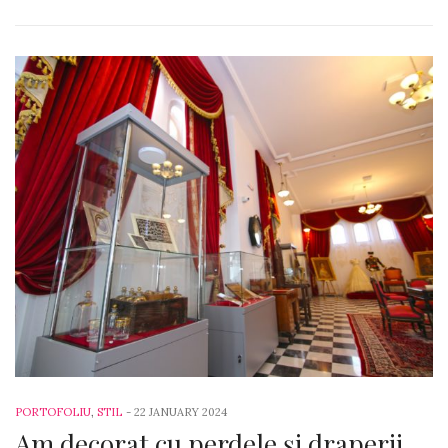
PORTOFOLIU
,
STIL
-
22 JANUARY 2024
Am decorat cu perdele și draperii