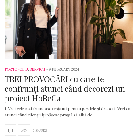
PORTOFOLIU
,
SERVICII
-
9 FEBRUARY 2024
TREI PROVOCĂRI cu care te
confrunți atunci când decorezi un
proiect HoReCa
1. Vrei cele mai frumoase țesături pentru perdele și draperii Vrei ca
atunci când clienții îți pășesc pragul să aibă de …
0 SHARES