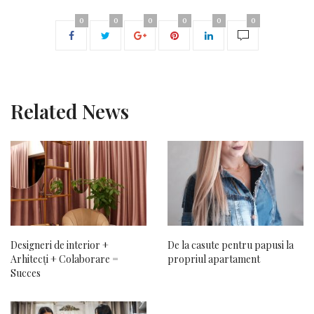
0
0
0
0
0
0
Related News
Designeri de interior +
De la casute pentru papusi la
Arhitecți + Colaborare =
propriul apartament
Succes