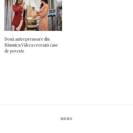
Două antreprenoare din
Râmnicu Vâlcea creează case
de poveste
MENU