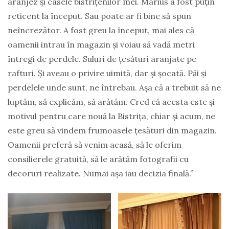
aranjez și casele bistrițenilor mei. Marius a fost puțin
reticent la început. Sau poate ar fi bine să spun
neîncrezător. A fost greu la început, mai ales că
oamenii intrau în magazin și voiau să vadă metri
întregi de perdele. Suluri de țesături aranjate pe
rafturi. Și aveau o privire uimită, dar și șocată. Păi și
perdelele unde sunt, ne întrebau. Așa că a trebuit să ne
luptăm, să explicăm, să arătăm. Cred că acesta este și
motivul pentru care nouă la Bistrița, chiar și acum, ne
este greu să vindem frumoasele țesături din magazin.
Oamenii preferă să venim acasă, să le oferim
consilierele gratuită, să le arătăm fotografii cu
decoruri realizate. Numai așa iau decizia finală.”