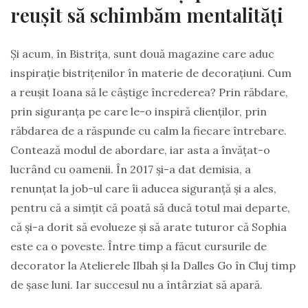
reușit să schimbăm mentalități
Și acum, în Bistrița, sunt două magazine care aduc
inspirație bistrițenilor în materie de decorațiuni. Cum
a reușit Ioana să le câștige încrederea? Prin răbdare,
prin siguranța pe care le-o inspiră clienților, prin
răbdarea de a răspunde cu calm la fiecare întrebare.
Contează modul de abordare, iar asta a învățat-o
lucrând cu oamenii. În 2017 și-a dat demisia, a
renunțat la job-ul care îi aducea siguranță și a ales,
pentru că a simțit că poată să ducă totul mai departe,
că și-a dorit să evolueze și să arate tuturor că Sophia
este ca o poveste. Între timp a făcut cursurile de
decorator la Atelierele Ilbah și la Dalles Go în Cluj timp
de șase luni. Iar succesul nu a întârziat să apară.