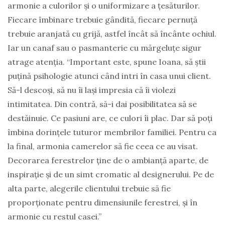
armonie a culorilor și o uniformizare a țesăturilor.
Fiecare îmbinare trebuie gândită, fiecare pernuță
trebuie aranjată cu grijă, astfel încât să încânte ochiul.
Iar un canaf sau o pasmanterie cu mărgeluțe sigur
atrage atenția. “Important este, spune Ioana, să știi
puțină psihologie atunci când intri în casa unui client.
Să-l descoși, să nu îi lași impresia că îi violezi
intimitatea. Din contră, să-i dai posibilitatea să se
destăinuie. Ce pasiuni are, ce culori îi plac. Dar să poți
îmbina dorințele tuturor membrilor familiei. Pentru ca
la final, armonia camerelor să fie ceea ce au visat.
Decorarea ferestrelor ține de o ambianță aparte, de
inspirație și de un simt cromatic al designerului. Pe de
alta parte, alegerile clientului trebuie să fie
proporționate pentru dimensiunile ferestrei, și în
armonie cu restul casei.”