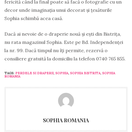
fericită când la final poate să facă o fotografie cu un
decor unde imaginația unui decorat și țesăturile
Sophia schimbă acea casă.
Dacă ai nevoie de o draperie nouă și ești din Bistrița,
nu rata magazinul Sophia. Este pe Bd. Independenței
la nr. 99. Dacă timpul nu îți permite, rezervă o
consiliere gratuită la domiciliu la telefon 0740 765 855.
TAGS:
PERDELE SI DRAPERII
,
SOPHIA
,
SOPHIA BISTRITA
,
SOPHIA
ROMANIA
SOPHIA ROMANIA