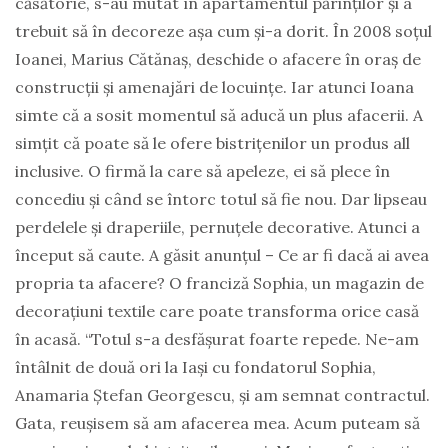
căsătorie, s-au mutat în apartamentul părinților și a
trebuit să în decoreze așa cum și-a dorit. În 2008 soțul
Ioanei, Marius Cătănaș, deschide o afacere în oraș de
construcții și amenajări de locuințe. Iar atunci Ioana
simte că a sosit momentul să aducă un plus afacerii. A
simțit că poate să le ofere bistrițenilor un produs all
inclusive. O firmă la care să apeleze, ei să plece în
concediu și când se întorc totul să fie nou. Dar lipseau
perdelele și draperiile, pernuțele decorative. Atunci a
început să caute. A găsit anunțul – Ce ar fi dacă ai avea
propria ta afacere? O franciză Sophia, un magazin de
decorațiuni textile care poate transforma orice casă
în acasă. “Totul s-a desfășurat foarte repede. Ne-am
întâlnit de două ori la Iași cu fondatorul Sophia,
Anamaria Ștefan Georgescu, și am semnat contractul.
Gata, reușisem să am afacerea mea. Acum puteam să