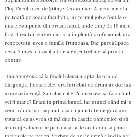
Sophia.Ioana a absolvit Universitatea Babeș Bolyai din
Cluj, Facultatea de Științe Economice. A făcut naveta
pe toată perioada facultății, iar primul job a fost la o
mare companie din orașul natal, unde timp de 16 ani a
fost director economic. Era împlinită profesional, era
respectată, avea o familie frumoasă. Dar parcă lipsea
ceva. Simțea că visul adolescenței trebuie să prindă
contur.
“Îmi amintesc că la finalul clasei a opta, la ora de
dirigenție, fiecare elev era întrebat ce drum ar dori să
urmeze în viață. Sau clasicul – Tu ce visezi să faci când
vei fi mare? Eram în prima bancă, iar atunci când mi-a
venit rândul să răspund, așa cu jumătate de gură am
spus că eu aș vrea să mă duc în casele oamenilor și să
le aranjez lucrurile prin casă, să le arăt cum să pună
tablourile pe pereți. Vorbim de ani în urmă când la noi