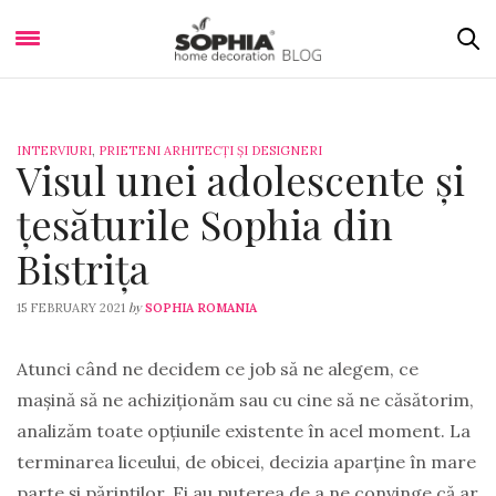
INTERVIURI
,
PRIETENI ARHITECȚI ȘI DESIGNERI
Visul unei adolescente și
țesăturile Sophia din
Bistrița
by
15 FEBRUARY 2021
SOPHIA ROMANIA
Atunci când ne decidem ce job să ne alegem, ce
mașină să ne achiziționăm sau cu cine să ne căsătorim,
analizăm toate opțiunile existente în acel moment. La
terminarea liceului, de obicei, decizia aparține în mare
parte și părinților. Ei au puterea de a ne convinge că ar