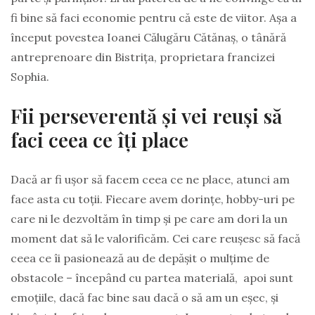
fi bine să faci economie pentru că este de viitor. Așa a
început povestea Ioanei Călugăru Cătănaș, o tânără
antreprenoare din Bistrița, proprietara francizei
Sophia.
Fii perseverentă și vei reuși să
faci ceea ce îți place
Dacă ar fi ușor să facem ceea ce ne place, atunci am
face asta cu toții. Fiecare avem dorințe, hobby-uri pe
care ni le dezvoltăm în timp și pe care am dori la un
moment dat să le valorificăm. Cei care reușesc să facă
ceea ce îi pasionează au de depășit o mulțime de
obstacole – începând cu partea materială, apoi sunt
emoțiile, dacă fac bine sau dacă o să am un eșec, și