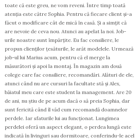
toate că este greu, ne vom reveni. Între timp toată
atenția este către Sophia. Pentru că fiecare client și-a
făcut o modificare cât de mică în casă. Și a simțit că
are nevoie de ceva nou. Atunci au apelat la noi. Job-
urile noastre sunt împărțite. Eu fac consiliere, le
propun clienților țesăturile, le arăt modelele. Urmează
job-ul lui Marius acum, pentru că el merge la
măsurători și apoi la montaj. În magazin am două
colege care fac consiliere, recomandări. Alături de ele,
atunci când nu are cursuri la facultate stă și Alex,
băiatul meu care este student la management. Are 20
de ani, nu știu de pe acum dacă o să preia Sophia, dar
sunt fericită când îl văd cum recomandă doamnelor
perdele. Iar sfaturile lui au funcționat. Lungimea
perdelei oferă un aspect elegant, o perdea lungă este
indicată în livinguri sau dormitoare, conferindu-le acel