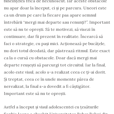
bineînțeles frica de necunoscut. Iar aceste obstacole
nu apar doar la început, ci și pe parcurs. Uneori este
ca un drum pe care la fiecare pas apare semnul
întrebării “mergi mai departe sau renunți?”. Important
este să nu te oprești. Să te motivezi, să visezi în
continuare, dar fii prezent în realitate. Încearcă să
faci o strategie, cu pași mici. Acționează pe bucățele,
nu dori totul deodată, dar păstrează ritmul. Este exact
ca la o cursă cu obstacole. Doar dacă mergi mai
departe reușești să parcurgi tot circuitul. Iar la final,
acolo este visul, acolo s-a realizat ceea ce ți-ai dorit.
Și treptat, ceea ce în unele momente părea de
nerealizat, la final s-a dovedit a fi câștigător.
Important este să nu te oprești.
Astfel a început și visul adolescentei cu țesăturile