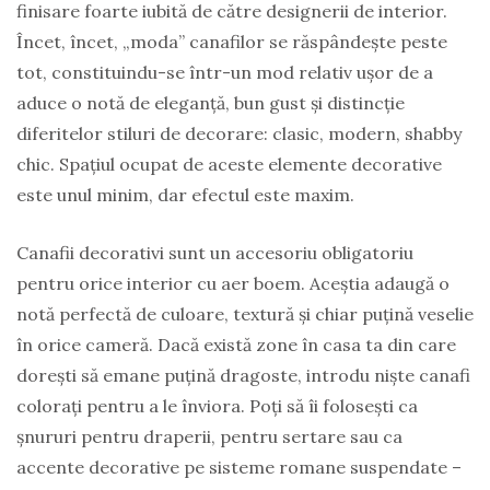
finisare foarte iubită de către designerii de interior.
Încet, încet, „moda” canafilor se răspândește peste
tot, constituindu-se într-un mod relativ ușor de a
aduce o notă de eleganță, bun gust și distincție
diferitelor stiluri de decorare: clasic, modern, shabby
chic. Spațiul ocupat de aceste elemente decorative
este unul minim, dar efectul este maxim.
Canafii decorativi sunt un accesoriu obligatoriu
pentru orice interior cu aer boem. Aceștia adaugă o
notă perfectă de culoare, textură și chiar puțină veselie
în orice cameră. Dacă există zone în casa ta din care
dorești să emane puțină dragoste, introdu niște canafi
colorați pentru a le înviora. Poți să îi folosești ca
șnururi pentru draperii, pentru sertare sau ca
accente decorative pe sisteme romane suspendate –