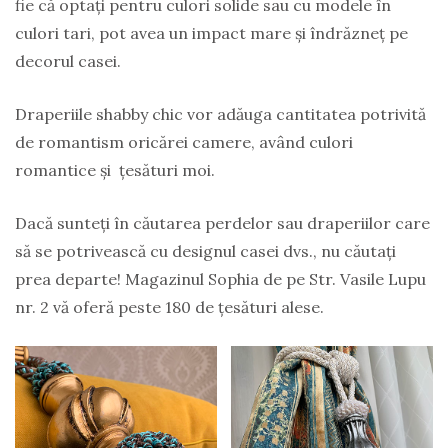
fie că optați pentru culori solide sau cu modele în
culori tari, pot avea un impact mare și îndrăzneț pe
decorul casei.
Draperiile shabby chic vor adăuga cantitatea potrivită
de romantism oricărei camere, având culori
romantice și țesături moi.
Dacă sunteți în căutarea perdelor sau draperiilor care
să se potrivească cu designul casei dvs., nu căutați
prea departe! Magazinul Sophia de pe Str. Vasile Lupu
nr. 2 vă oferă peste 180 de țesături alese.