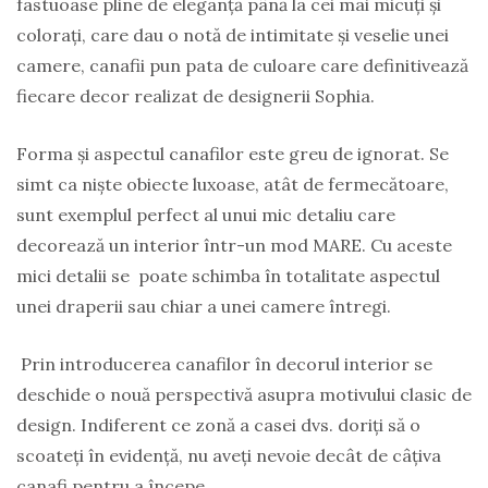
fastuoase pline de eleganță până la cei mai micuți și
colorați, care dau o notă de intimitate și veselie unei
camere, canafii pun pata de culoare care definitivează
fiecare decor realizat de designerii Sophia.
Forma și aspectul canafilor este greu de ignorat. Se
simt ca niște obiecte luxoase, atât de fermecătoare,
sunt exemplul perfect al unui mic detaliu care
decorează un interior într-un mod MARE. Cu aceste
mici detalii se poate schimba în totalitate aspectul
unei draperii sau chiar a unei camere întregi.
Prin introducerea canafilor în decorul interior se
deschide o nouă perspectivă asupra motivului clasic de
design. Indiferent ce zonă a casei dvs. doriți să o
scoateți în evidență, nu aveți nevoie decât de câțiva
canafi pentru a începe.