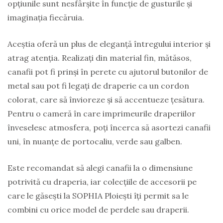
opțiunile sunt nesfârșite în funcție de gusturile și
imaginația fiecăruia.
Aceștia oferă un plus de eleganță întregului interior și
atrag atenția. Realizați din material fin, mătăsos,
canafii pot fi prinși în perete cu ajutorul butonilor de
metal sau pot fi legați de draperie ca un cordon
colorat, care să învioreze și să accentueze țesătura.
Pentru o cameră în care imprimeurile draperiilor
înveselesc atmosfera, poți încerca să asortezi canafii
uni, în nuanțe de portocaliu, verde sau galben.
Este recomandat să alegi canafii la o dimensiune
potrivită cu draperia, iar colecțiile de accesorii pe
care le găsești la SOPHIA Ploiești îți permit sa le
combini cu orice model de perdele sau draperii.