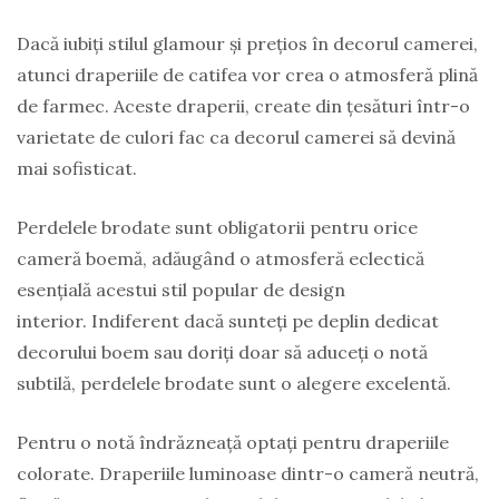
Dacă iubiți stilul glamour și prețios în decorul camerei,
atunci draperiile de catifea vor crea o atmosferă plină
de farmec. Aceste draperii, create din țesături într-o
varietate de culori fac ca decorul camerei să devină
mai sofisticat.
Perdelele brodate sunt obligatorii pentru orice
cameră boemă, adăugând o atmosferă eclectică
esențială acestui stil popular de design
interior. Indiferent dacă sunteți pe deplin dedicat
decorului boem sau doriți doar să aduceți o notă
subtilă, perdelele brodate sunt o alegere excelentă.
Pentru o notă îndrăzneață optați pentru draperiile
colorate. Draperiile luminoase dintr-o cameră neutră,