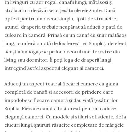
În livinguri cu aer regal, canafii lungi, mătăsoși și
strălucitori desăvârșesc țesăturile elegante. Dacă
optezi pentru un decor simplu, lipsit de strălucire,
atunci draperia trebuie neapărat să aducă o pată de
culoare în cameră. Prinsă cu un canaf cu șnur mătăsos
lung, conferă o notă de lux ferestrei. Simpli și de efect,
aceștia îmbogățesc pe loc decorul unei ferestre din
living sau dormitor. Îi poți lega de draperii lungi,
întregind astfel aspectul elegant al camerei.
Aduceți un aspect teatral fiecărei camere cu gama
completă de canafi și accesorii de prindere care
împodobesc fiecare cameră și dau viață țesăturilor
Sophia. Fiecare canaf a fost creat pentru a aduce
eleganță camerei. Cu modele și stiluri sofisticate, de la
ciucuri lungi, șnururi răsucite completate de mărgele