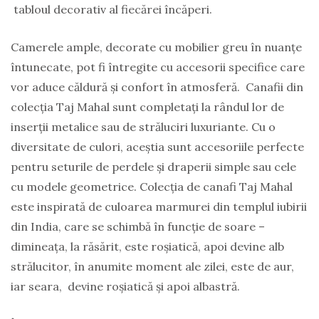
tabloul decorativ al fiecărei încăperi.
Camerele ample, decorate cu mobilier greu în nuanțe
întunecate, pot fi întregite cu accesorii specifice care
vor aduce căldură și confort în atmosferă. Canafii din
colecția Taj Mahal sunt completați la rândul lor de
inserții metalice sau de străluciri luxuriante. Cu o
diversitate de culori, aceștia sunt accesoriile perfecte
pentru seturile de perdele și draperii simple sau cele
cu modele geometrice. Colecția de canafi Taj Mahal
este inspirată de culoarea marmurei din templul iubirii
din India, care se schimbă în funcție de soare –
dimineața, la răsărit, este roșiatică, apoi devine alb
strălucitor, în anumite moment ale zilei, este de aur,
iar seara, devine roșiatică și apoi albastră.