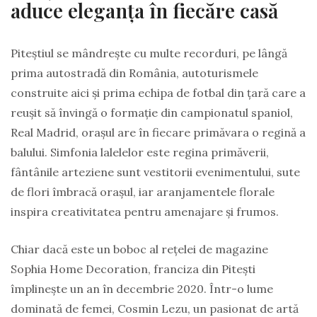
aduce eleganța în fiecăre casă
Piteștiul se mândrește cu multe recorduri, pe lângă
prima autostradă din România, autoturismele
construite aici și prima echipa de fotbal din țară care a
reușit să învingă o formație din campionatul spaniol,
Real Madrid, orașul are în fiecare primăvara o regină a
balului. Simfonia lalelelor este regina primăverii,
fântânile arteziene sunt vestitorii evenimentului, sute
de flori îmbracă orașul, iar aranjamentele florale
inspira creativitatea pentru amenajare și frumos.
Chiar dacă este un boboc al rețelei de magazine
Sophia Home Decoration, franciza din Pitești
împlinește un an în decembrie 2020. Într-o lume
dominată de femei, Cosmin Lezu, un pasionat de artă