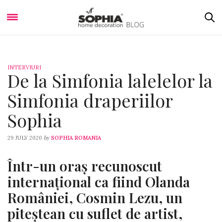
INTERVIURI
De la Simfonia lalelelor la
Simfonia draperiilor
Sophia
by
29 JULY 2020
SOPHIA ROMANIA
Într-un oraș recunoscut
internațional ca fiind Olanda
României, Cosmin Lezu, un
piteștean cu suflet de artist,