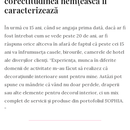
corectitudinea nemțească îl
caracterizează
În urmă cu 15 ani, când se angaja prima dată, dacă ar fi
fost întrebat cum se vede peste 20 de ani, ar fi
răspuns orice altceva în afară de faptul că peste cei 15
ani va înfrumuseța casele, birourile, camerele de hotel
ale diverșilor clienți. “Experiența, munca în diferite
domenii de activitate m-au făcut să realizez că
decorațiunile interioare sunt pentru mine. Astăzi pot
spune cu mândrie că vând nu doar perdele, draperii
sau alte elemente pentru decorul interior, ci un mix
complet de servicii și produse din portofoliul SOPHIA.
“