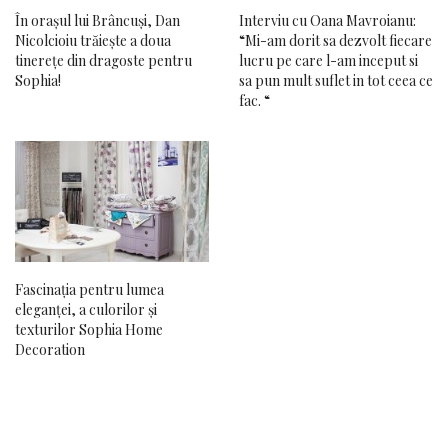
În orașul lui Brâncuși, Dan
Interviu cu Oana Mavroianu:
Nicolcioiu trăiește a doua
“Mi-am dorit sa dezvolt fiecare
tinerețe din dragoste pentru
lucru pe care l-am inceput si
Sophia!
sa pun mult suflet in tot ceea ce
fac. “
Fascinația pentru lumea
eleganței, a culorilor și
texturilor Sophia Home
Decoration