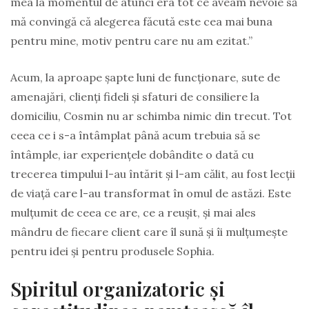
mea la momentul de atunci era tot ce aveam nevoie să
mă convingă că alegerea făcută este cea mai buna
pentru mine, motiv pentru care nu am ezitat.”
Acum, la aproape șapte luni de funcționare, sute de
amenajări, clienți fideli și sfaturi de consiliere la
domiciliu, Cosmin nu ar schimba nimic din trecut. Tot
ceea ce i s-a întâmplat până acum trebuia să se
întâmple, iar experiențele dobândite o dată cu
trecerea timpului l-au întărit și l-am călit, au fost lecții
de viață care l-au transformat în omul de astăzi. Este
mulțumit de ceea ce are, ce a reușit, și mai ales
mândru de fiecare client care îl sună și îi mulțumește
pentru idei și pentru produsele Sophia.
Spiritul organizatoric și