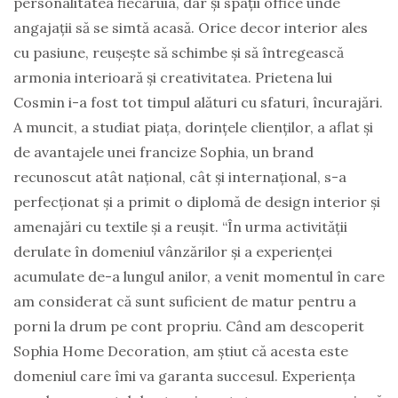
personalitatea fiecăruia, dar și spații office unde
angajații să se simtă acasă. Orice decor interior ales
cu pasiune, reușește să schimbe și să întregească
armonia interioară și creativitatea. Prietena lui
Cosmin i-a fost tot timpul alături cu sfaturi, încurajări.
A muncit, a studiat piața, dorințele clienților, a aflat și
de avantajele unei francize Sophia, un brand
recunoscut atât național, cât și internațional, s-a
perfecționat și a primit o diplomă de design interior și
amenajări cu textile și a reușit. “În urma activității
derulate în domeniul vânzărilor și a experienței
acumulate de-a lungul anilor, a venit momentul în care
am considerat că sunt suficient de matur pentru a
porni la drum pe cont propriu. Când am descoperit
Sophia Home Decoration, am știut că acesta este
domeniul care îmi va garanta succesul. Experiența