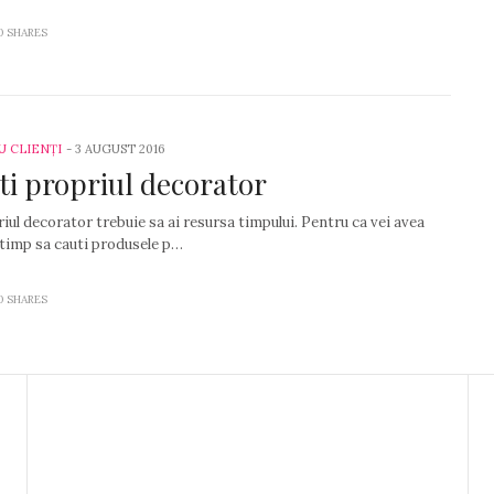
0 SHARES
U CLIENȚI
-
3 AUGUST 2016
ti propriul decorator
iul decorator trebuie sa ai resursa timpului. Pentru ca vei avea
 timp sa cauti produsele p…
0 SHARES