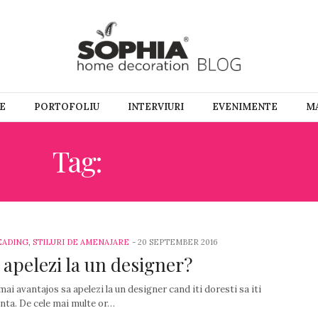
E
PORTOFOLIU
INTERVIURI
EVENIMENTE
MA
Tag:
CONSILIERE
EADING
,
STILURI DE AMENAJARE
-
20 SEPTEMBER 2016
 apelezi la un designer?
mai avantajos sa apelezi la un designer cand iti doresti sa iti
nta. De cele mai multe or…