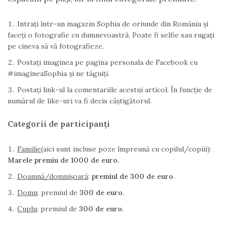
Intrați într-un magazin Sophia de oriunde din România și
faceți o fotografie cu dumnevoastră. Poate fi selfie sau rugați
pe cineva să vă fotografieze.
Postați imaginea pe pagina personala de Facebook cu
#imagineaSophia și ne tăguiți.
Postați link-ul la comentariile acestui articol. În funcție de
numărul de like-uri va fi decis câștigătorul.
Categorii de participanți
Familie
(aici sunt incluse poze împreună cu copilul/copiii):
Marele premiu de 1000 de euro.
Doamnă/domnișoară
:
premiul de 300 de euro
.
Domn
: premiul de
300 de euro
.
Cuplu
: premiul de
300 de euro
.