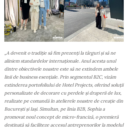
„A devenit o tradiție să fim prezenți la târguri și să ne
aliniem standardelor internaționale. Anul acesta unul
dintre obiectivele noastre este să ne extindem ambele
linii de business esențiale. Prin segmentul B2C, vizăm
extinderea portofoliului de Hotel Projects, oferind soluții
personalizate de decorare cu perdele și draperii de lux,
realizate pe comandă în atelierele noastre de creație din
București și Iași. Simultan, pe linia B2B, Sophia a
promovat noul concept de micro-franciză, o premieră
destinată să faciliteze accesul antreprenorilor la modelul