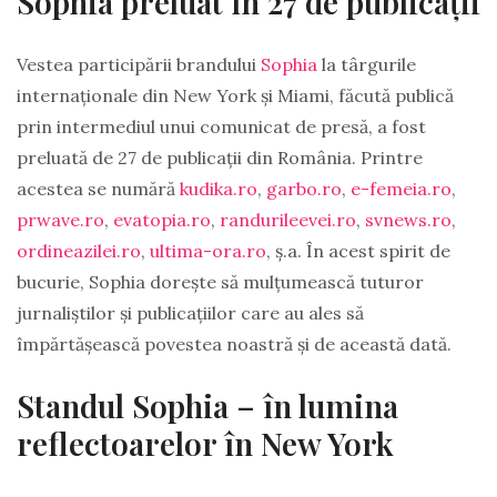
Sophia preluat în 27 de publicații
Vestea participării brandului
Sophia
la târgurile
internaționale din New York și Miami, făcută publică
prin intermediul unui comunicat de presă, a fost
preluată de 27 de publicații din România. Printre
acestea se numără
kudika.ro
,
garbo.ro
,
e-femeia.ro
,
prwave.ro
,
evatopia.ro
,
randurileevei.ro
,
svnews.ro
,
ordineazilei.ro
,
ultima-ora.ro
, ș.a. În acest spirit de
bucurie, Sophia dorește să mulțumească tuturor
jurnaliștilor și publicațiilor care au ales să
împărtășească povestea noastră și de această dată.
Standul Sophia – în lumina
reflectoarelor în New York