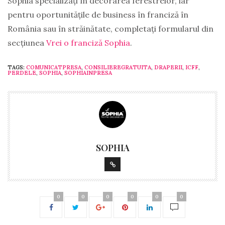
Sophia specializați în decorarea ferestrelor, iar
pentru oportunitățile de business în franciză în
România sau în străinătate, completați formularul din
secțiunea
Vrei o franciză Sophia
.
TAGS:
COMUNICATPRESA
,
CONSILIEREGRATUITA
,
DRAPERII
,
ICFF
,
PERDELE
,
SOPHIA
,
SOPHIAINPRESA
SOPHIA
0
0
0
0
0
0